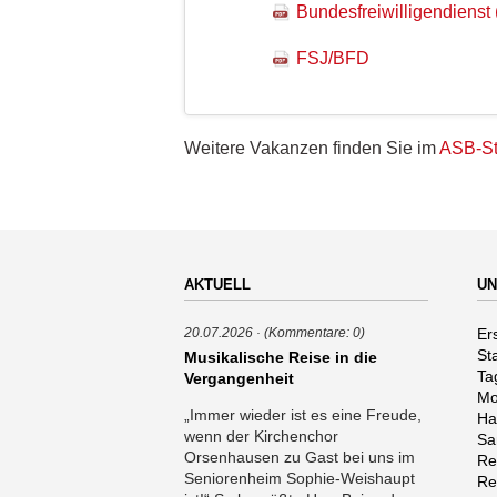
Bundesfreiwilligendienst 
FSJ/BFD
Weitere Vakanzen finden Sie im
ASB-St
AKTUELL
UN
Na
Er
20.07.2026
(Kommentare: 0)
üb
St
Musikalische Reise in die
Ta
Vergangenheit
Mo
„Immer wieder ist es eine Freude,
Ha
wenn der Kirchenchor
Sa
Orsenhausen zu Gast bei uns im
Re
Seniorenheim Sophie-Weishaupt
Re