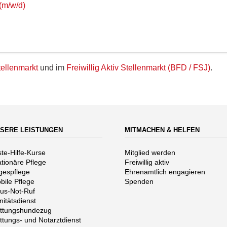
(m/w/d)
ellenmarkt
und im
Freiwillig Aktiv Stellenmarkt (BFD / FSJ)
.
SERE LEISTUNGEN
MITMACHEN & HELFEN
vigation
Navigation
ste-Hilfe-Kurse
Mitglied werden
erspringen
überspringen
ationäre Pflege
Freiwillig aktiv
gespflege
Ehrenamtlich engagieren
bile Pflege
Spenden
us-Not-Ruf
nitätsdienst
ttungshundezug
ttungs- und Notarztdienst