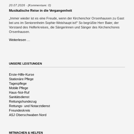
20.07.2026
(Kommentare: 0)
Musikalische Reise in die Vergangenheit
„Immer wieder ist es eine Freude, wenn der Kirchenchor Orsenhausen zu Gast
bei uns im Seniorenheim Sophie-Weishaupt ist!“ So begrüßte Herr Baier, der
Vorstand des Helferkreises, die Sängerinnen und Sänger des Kirchenchores
Orsenhausen.
Musikalische
Weiterlesen …
Reise
in
die
Vergangenheit
UNSERE LEISTUNGEN
Navigation
Erste-Hilfe-Kurse
überspringen
Stationäre Pflege
Tagespflege
Mobile Pflege
Haus-Not-Ruf
Sanitätsdienst
Rettungshundezug
Rettungs- und Notarztdienst
Freundeskreis
ASJ Oberschwaben Nord
MITMACHEN & HELFEN