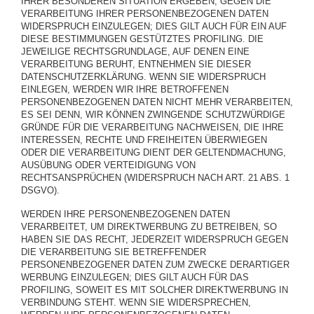
IHRER BESONDEREN SITUATION ERGEBEN, GEGEN DIE
VERARBEITUNG IHRER PERSONENBEZOGENEN DATEN
WIDERSPRUCH EINZULEGEN; DIES GILT AUCH FÜR EIN AUF
DIESE BESTIMMUNGEN GESTÜTZTES PROFILING. DIE
JEWEILIGE RECHTSGRUNDLAGE, AUF DENEN EINE
VERARBEITUNG BERUHT, ENTNEHMEN SIE DIESER
DATENSCHUTZERKLÄRUNG. WENN SIE WIDERSPRUCH
EINLEGEN, WERDEN WIR IHRE BETROFFENEN
PERSONENBEZOGENEN DATEN NICHT MEHR VERARBEITEN,
ES SEI DENN, WIR KÖNNEN ZWINGENDE SCHUTZWÜRDIGE
GRÜNDE FÜR DIE VERARBEITUNG NACHWEISEN, DIE IHRE
INTERESSEN, RECHTE UND FREIHEITEN ÜBERWIEGEN
ODER DIE VERARBEITUNG DIENT DER GELTENDMACHUNG,
AUSÜBUNG ODER VERTEIDIGUNG VON
RECHTSANSPRÜCHEN (WIDERSPRUCH NACH ART. 21 ABS. 1
DSGVO).
WERDEN IHRE PERSONENBEZOGENEN DATEN
VERARBEITET, UM DIREKTWERBUNG ZU BETREIBEN, SO
HABEN SIE DAS RECHT, JEDERZEIT WIDERSPRUCH GEGEN
DIE VERARBEITUNG SIE BETREFFENDER
PERSONENBEZOGENER DATEN ZUM ZWECKE DERARTIGER
WERBUNG EINZULEGEN; DIES GILT AUCH FÜR DAS
PROFILING, SOWEIT ES MIT SOLCHER DIREKTWERBUNG IN
VERBINDUNG STEHT. WENN SIE WIDERSPRECHEN,