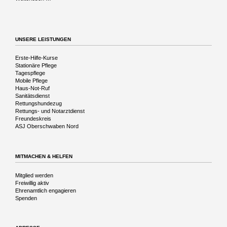
Reise
in
die
Vergangenheit
UNSERE LEISTUNGEN
Navigation
Erste-Hilfe-Kurse
überspringen
Stationäre Pflege
Tagespflege
Mobile Pflege
Haus-Not-Ruf
Sanitätsdienst
Rettungshundezug
Rettungs- und Notarztdienst
Freundeskreis
ASJ Oberschwaben Nord
MITMACHEN & HELFEN
Navigation
Mitglied werden
überspringen
Freiwillig aktiv
Ehrenamtlich engagieren
Spenden