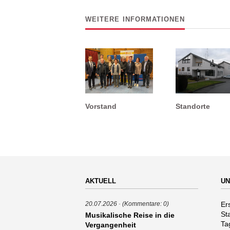
WEITERE INFORMATIONEN
Vorstand
Standorte
AKTUELL
UN
Na
Er
20.07.2026
(Kommentare: 0)
üb
St
Musikalische Reise in die
Ta
Vergangenheit