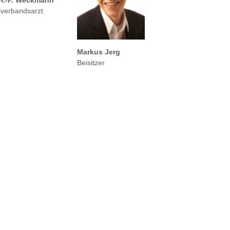
 H.-P. Weckmann
sverbandsarzt
Markus Jerg
Beisitzer