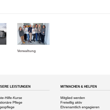
Verwaltung
SERE LEISTUNGEN
MITMACHEN & HELFEN
vigation
Navigation
ste-Hilfe-Kurse
Mitglied werden
erspringen
überspringen
ationäre Pflege
Freiwillig aktiv
gespflege
Ehrenamtlich engagieren