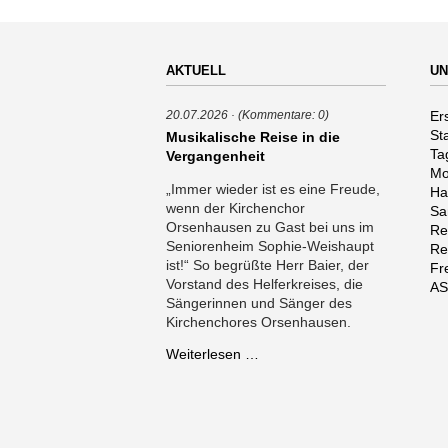
AKTUELL
UN
Na
Er
20.07.2026
(Kommentare: 0)
üb
St
Musikalische Reise in die
Ta
Vergangenheit
Mo
„Immer wieder ist es eine Freude,
Ha
wenn der Kirchenchor
Sa
Orsenhausen zu Gast bei uns im
Re
Seniorenheim Sophie-Weishaupt
Re
ist!“ So begrüßte Herr Baier, der
Fr
Vorstand des Helferkreises, die
AS
Sängerinnen und Sänger des
Kirchenchores Orsenhausen.
Musikalische
Weiterlesen …
Reise
in
die
Vergangenheit