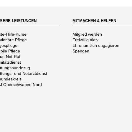
SERE LEISTUNGEN
MITMACHEN & HELFEN
vigation
Navigation
ste-Hilfe-Kurse
Mitglied werden
erspringen
überspringen
ationäre Pflege
Freiwillig aktiv
gespflege
Ehrenamtlich engagieren
bile Pflege
Spenden
us-Not-Ruf
nitätsdienst
ttungshundezug
ttungs- und Notarztdienst
eundeskreis
J Oberschwaben Nord