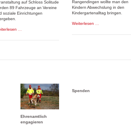
Rangendingen wollte man den
ranstaltung auf Schloss Solitude
Kindern Abwechslung in den
rden 89 Fahrzeuge an Vereine
Kindergartenalltag bringen.
d soziale Einrichtungen
ergeben.
Arbeiter-
Weiterlesen …
Samariter-
Mobilität
iterlesen …
Bund
für
zu
guten
Gast
Zweck
im
Kindergarten
in
Neufra
Spenden
Ehrenamtlich
engagieren