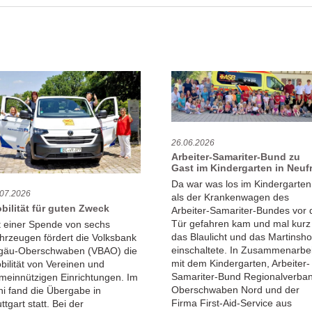
26.06.2026
Arbeiter-Samariter-Bund zu
Gast im Kindergarten in Neuf
Da war was los im Kindergarten
.07.2026
als der Krankenwagen des
bilität für guten Zweck
Arbeiter-Samariter-Bundes vor 
Tür gefahren kam und mal kurz
t einer Spende von sechs
das Blaulicht und das Martinsho
hrzeugen fördert die Volksbank
einschaltete. In Zusammenarbei
lgäu-Oberschwaben (VBAO) die
mit dem Kindergarten, Arbeiter-
bilität von Vereinen und
Samariter-Bund Regionalverba
meinnützigen Einrichtungen. Im
Oberschwaben Nord und der
ni fand die Übergabe in
Firma First-Aid-Service aus
ttgart statt. Bei der