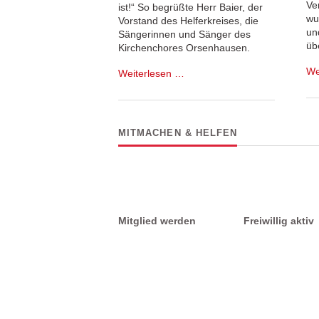
Ve
ist!“ So begrüßte Herr Baier, der
wu
Vorstand des Helferkreises, die
un
Sängerinnen und Sänger des
üb
Kirchenchores Orsenhausen.
We
Musikalische
Weiterlesen …
Reise
in
die
Vergangenheit
MITMACHEN & HELFEN
Mitglied werden
Freiwillig aktiv