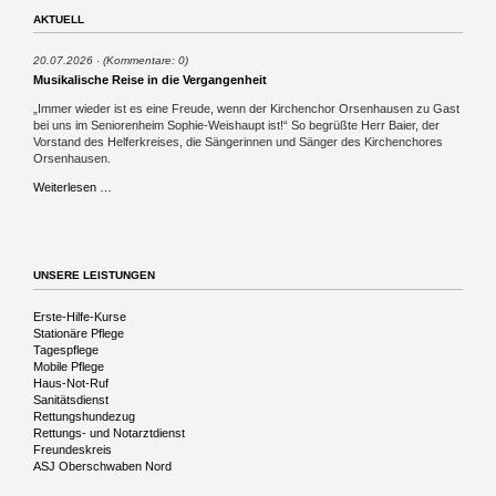
AKTUELL
20.07.2026
(Kommentare: 0)
Musikalische Reise in die Vergangenheit
„Immer wieder ist es eine Freude, wenn der Kirchenchor Orsenhausen zu Gast
bei uns im Seniorenheim Sophie-Weishaupt ist!“ So begrüßte Herr Baier, der
Vorstand des Helferkreises, die Sängerinnen und Sänger des Kirchenchores
Orsenhausen.
Musikalische
Weiterlesen …
Reise
in
die
Vergangenheit
UNSERE LEISTUNGEN
Navigation
Erste-Hilfe-Kurse
überspringen
Stationäre Pflege
Tagespflege
Mobile Pflege
Haus-Not-Ruf
Sanitätsdienst
Rettungshundezug
Rettungs- und Notarztdienst
Freundeskreis
ASJ Oberschwaben Nord