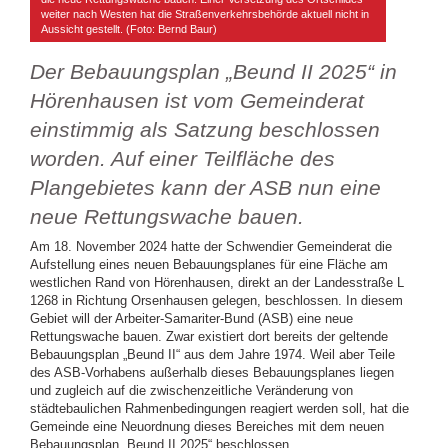
weiter nach Westen hat die Straßenverkehrsbehörde aktuell nicht in
Aussicht gestellt. (Foto: Bernd Baur)
Der Bebauungsplan „Beund II 2025“ in
Hörenhausen ist vom Gemeinderat
einstimmig als Satzung beschlossen
worden. Auf einer Teilfläche des
Plangebietes kann der ASB nun eine
neue Rettungswache bauen.
Am 18. November 2024 hatte der Schwendier Gemeinderat die
Aufstellung eines neuen Bebauungsplanes für eine Fläche am
westlichen Rand von Hörenhausen, direkt an der Landesstraße L
1268 in Richtung Orsenhausen gelegen, beschlossen. In diesem
Gebiet will der Arbeiter-Samariter-Bund (ASB) eine neue
Rettungswache bauen. Zwar existiert dort bereits der geltende
Bebauungsplan „Beund II“ aus dem Jahre 1974. Weil aber Teile
des ASB-Vorhabens außerhalb dieses Bebauungsplanes liegen
und zugleich auf die zwischenzeitliche Veränderung von
städtebaulichen Rahmenbedingungen reagiert werden soll, hat die
Gemeinde eine Neuordnung dieses Bereiches mit dem neuen
Bebauungsplan „Beund II 2025“ beschlossen.