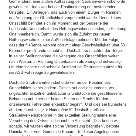
Gemeinderat eine andere Auffassung der Straßenverkehrsbehörde
gewünscht. Und zwar bei der Positionierung der bestehenden
Ortstafel. Ein Anliegen, das auch von einem Bürger im Rahmen
der Anhörung der Öffentlichkeit vorgebracht wurde. Denn dieses
Ortsschild befindet sich im Moment auf der Südseite der
Landesstraße unterhalb des Rettungswachengeländes, in Richtung
Ortsinnenbereich. Damit würde sich die Zufahrt zur neuen
Rettungswache in einer Außenortslage befinden. Mit der Folge,
dass der fließende Verkehr dort mit einer Geschwindigkeit über 50
Kilometer pro Stunde erlaubt ist. Deshalb, so erachtet der Bürger
in seiner Stellungnahme die Verlegung des Ortsschildes weiter
nach Westen in Richtung Orsenhausen als zwingend notwendig,
um eine sichere und schnelle Ausfahrt bei Rettungseinsätzen für
die ASB-Fahrzeuge zu gewährleisten.
Doch die Straßenverkehrsbehörde will an der Position des
Ortsschildes nichts ändern. Dieses sei dort anzuordnen, wo
ungeachtet einzelner unbebauter Grundstücke die geschlossene
Bebauung auf einer der beiden Seiten der Straße für den
ortseinwärts Fahrenden erkennbar beginnt. Und dies sei frühestens
ab dem Flurstück „Zur Haderhöhe 5“. Deshalb stellt die
Straßenverkehrsbehörde in der aktuellen Stellungnahme eine
Versetzung des Ortsschildes nicht in Aussicht. „Das finden wir
schade, wir würden eine solche Versetzung begrüßen“, betonte
Daniela Miller vom Gemeinde-Bauamt. In dieser Angelegenheit