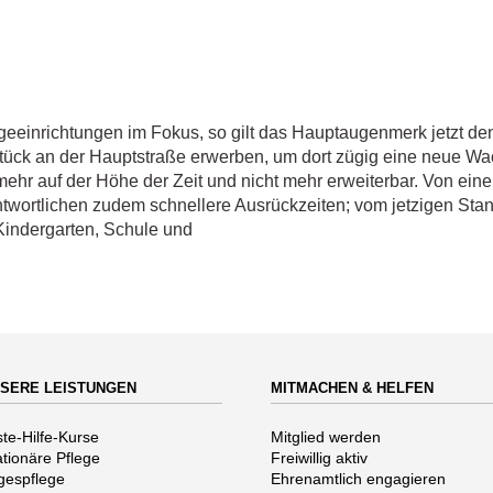
flegeeinrichtungen im Fokus, so gilt das Hauptaugenmerk jetzt 
tück an der Hauptstraße erwerben, um dort zügig eine neue Wa
t mehr auf der Höhe der Zeit und nicht mehr erweiterbar. Von ein
twortlichen zudem schnellere Ausrückzeiten; vom jetzigen Stan
Kindergarten, Schule und
SERE LEISTUNGEN
MITMACHEN & HELFEN
vigation
Navigation
ste-Hilfe-Kurse
Mitglied werden
erspringen
überspringen
ationäre Pflege
Freiwillig aktiv
gespflege
Ehrenamtlich engagieren