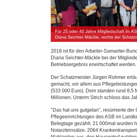
Für 25 oder 40 Jahre Mitgliedschaft im A
Diana Seichter-Mäckle, rechts der Schatz
2018 ist für den Arbeiter-Samariter-Bu
Diana Seichter-Mäckle bei der Mitglied
Betriebsergebnis erwirtschaftet werden.
Der Schatzmeister Jürgen Rohmer erläu
gemacht, vor allem aus Pflegeleistunge
(533 000 Euro). Dem standen rund 8,5 
Millionen. Unterm Strich schloss das J
"Das hat uns gutgetan", resümierte der
Pflegeeinrichtungen des ASB im Landkre
Belegtage gezählt. 21 000mal wurden h
Notarzteinsätze. 2064 Krankentransport
Mahlzeiten aus, den Hausnotruf nutzte