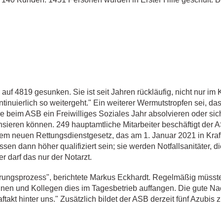
auf 4819 gesunken. Sie ist seit Jahren rückläufig, nicht nur im
ontinuierlich so weitergeht." Ein weiterer Wermutstropfen sei, d
beim ASB ein Freiwilliges Soziales Jahr absolvieren oder sic
ieren können. 249 hauptamtliche Mitarbeiter beschäftigt der 
em neuen Rettungsdienstgesetz, das am 1. Januar 2021 in Kraft 
sen dann höher qualifiziert sein; sie werden Notfallsanitäter, 
 darf das nur der Notarzt.
ierungsprozess", berichtete Markus Eckhardt. Regelmäßig müsst
nen und Kollegen dies im Tagesbetrieb auffangen. Die gute Nach
ftakt hinter uns." Zusätzlich bildet der ASB derzeit fünf Azubis z