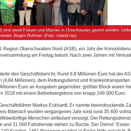
SB sind diese Frauen und Männer in Orsenhausen geehrt worden. Links
meister Jürgen Rohmer. (Foto: roland ray)
nd, Region Oberschwaben Nord (ASB), ein Jahr der Konsolidier
erversammlung am Freitag betont. Nach zwei Jahren mit Verlust
terte den Geschäftsbericht. Rund 8,8 Millionen Euro hat der 
n (4,84 Millionen), dem Rettungsdienst und Krankentransporten 
Millionen Euro an Ausgaben gegenüber; größter Block waren hie
ahr 2018 mit einem Betriebsergebnis von knapp 249 000 Euro.
 Geschäftsführer Markus Eckhardt. Er nannte beeindruckende Zah
is Biberach wurden vergangenes Jahr rund rund 35 400 vollstat
ilfebedürftige Menschen ambulant versorgt. Der Rettungsdiens
e und 31 000 Fahrdienste stehen zu Buche. Der Dienst "Essen au
n 140 Kunden. 1451 Personen wurden in Erster Hilfe geschult. 