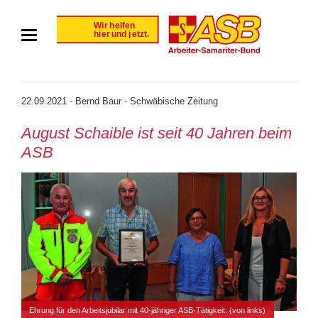
22.09.2021 - Bernd Baur - Schwäbische Zeitung
August Schaible ist seit 40 Jahren beim
ASB
Ehrung für den Arbeitsjubilar mit 40-jähriger ASB-Tätigkeit: (von links)