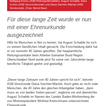
Wolfgang Krems (ASB-Rettungsdienstleiter), August Schaible, Klara
Grimm (ASB-Vizevorsitzende) und Diana Seichter-Mäckle (ASB-
Vorsitzende). (Foto: Bernd Baur)
Für diese lange Zeit wurde er nun
mit einer Ehrenurkunde
ausgezeichnet
Hilfe für Menschen in Not zu leisten, hat August Schaible für sich
zu seinem beruflichen Inhalt gemacht. Die Entscheidung dafür hat
er vor nunmehr 40 Jahren getroffen. Der hauptamtliche
Rettungssanitäter beim Arbeiter-Samariter Bund Region
Oberschwaben Nord wurde jetzt für seine vier Jahrzehnte lange
berufliche Tätigkeit geehrt und gewürdigt.
„Dieser lange Zeitraum von 40 Jahren spricht für sich“, betonte
ASB-Vorsitzende Diana Seichter-Mäckle. Auch gebe es nicht viele
Menschen, die 40 Jahre den gleichen Arbeitgeber haben, „dann
muss es von beiden Seiten passen“, ergänzte sie und überreichte
August Schaible im Namen des Landes Baden-Württemberg die
von Ministerpräsident Winfried Kretschmann unterzeichnete
Ehrenurkunde.