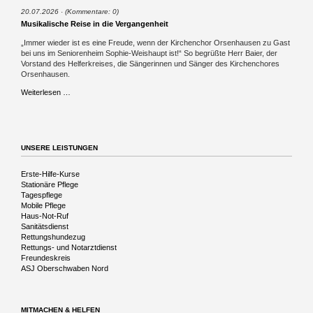
20.07.2026
(Kommentare: 0)
Musikalische Reise in die Vergangenheit
„Immer wieder ist es eine Freude, wenn der Kirchenchor Orsenhausen zu Gast
bei uns im Seniorenheim Sophie-Weishaupt ist!“ So begrüßte Herr Baier, der
Vorstand des Helferkreises, die Sängerinnen und Sänger des Kirchenchores
Orsenhausen.
Musikalische
Weiterlesen …
Reise
in
die
Vergangenheit
UNSERE LEISTUNGEN
Navigation
Erste-Hilfe-Kurse
überspringen
Stationäre Pflege
Tagespflege
Mobile Pflege
Haus-Not-Ruf
Sanitätsdienst
Rettungshundezug
Rettungs- und Notarztdienst
Freundeskreis
ASJ Oberschwaben Nord
MITMACHEN & HELFEN