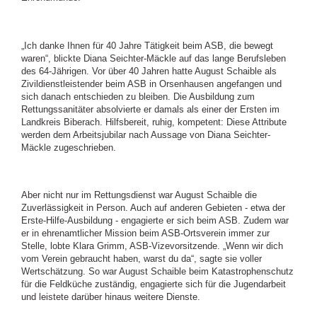
„Ich danke Ihnen für 40 Jahre Tätigkeit beim ASB, die bewegt
waren“, blickte Diana Seichter-Mäckle auf das lange Berufsleben
des 64-Jährigen. Vor über 40 Jahren hatte August Schaible als
Zivildienstleistender beim ASB in Orsenhausen angefangen und
sich danach entschieden zu bleiben. Die Ausbildung zum
Rettungssanitäter absolvierte er damals als einer der Ersten im
Landkreis Biberach. Hilfsbereit, ruhig, kompetent: Diese Attribute
werden dem Arbeitsjubilar nach Aussage von Diana Seichter-
Mäckle zugeschrieben.
Aber nicht nur im Rettungsdienst war August Schaible die
Zuverlässigkeit in Person. Auch auf anderen Gebieten - etwa der
Erste-Hilfe-Ausbildung - engagierte er sich beim ASB. Zudem war
er in ehrenamtlicher Mission beim ASB-Ortsverein immer zur
Stelle, lobte Klara Grimm, ASB-Vizevorsitzende. „Wenn wir dich
vom Verein gebraucht haben, warst du da“, sagte sie voller
Wertschätzung. So war August Schaible beim Katastrophenschutz
für die Feldküche zuständig, engagierte sich für die Jugendarbeit
und leistete darüber hinaus weitere Dienste.