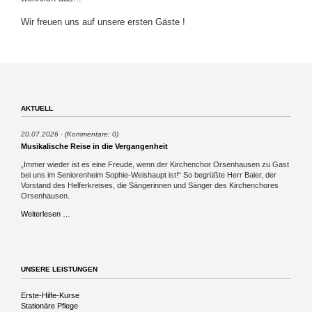
Wir freuen uns auf unsere ersten Gäste !
AKTUELL
20.07.2026
(Kommentare: 0)
Musikalische Reise in die Vergangenheit
„Immer wieder ist es eine Freude, wenn der Kirchenchor Orsenhausen zu Gast
bei uns im Seniorenheim Sophie-Weishaupt ist!“ So begrüßte Herr Baier, der
Vorstand des Helferkreises, die Sängerinnen und Sänger des Kirchenchores
Orsenhausen.
Musikalische
Weiterlesen …
Reise
in
die
Vergangenheit
UNSERE LEISTUNGEN
Navigation
Erste-Hilfe-Kurse
überspringen
Stationäre Pflege