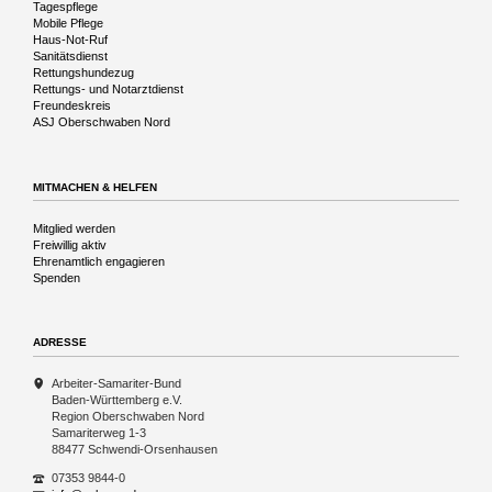
Tagespflege
Mobile Pflege
Haus-Not-Ruf
Sanitätsdienst
Rettungshundezug
Rettungs- und Notarztdienst
Freundeskreis
ASJ Oberschwaben Nord
MITMACHEN & HELFEN
Navigation
Mitglied werden
überspringen
Freiwillig aktiv
Ehrenamtlich engagieren
Spenden
ADRESSE
Arbeiter-Samariter-Bund
Baden-Württemberg e.V.
Region Oberschwaben Nord
Samariterweg 1-3
88477 Schwendi-Orsenhausen
07353 9844-0