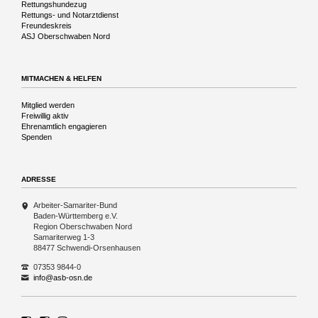
Rettungshundezug
Rettungs- und Notarztdienst
Freundeskreis
ASJ Oberschwaben Nord
MITMACHEN & HELFEN
Navigation
Mitglied werden
überspringen
Freiwillig aktiv
Ehrenamtlich engagieren
Spenden
ADRESSE
Arbeiter-Samariter-Bund
Baden-Württemberg e.V.
Region Oberschwaben Nord
Samariterweg 1-3
88477 Schwendi-Orsenhausen
07353 9844-0
info@asb-osn.de