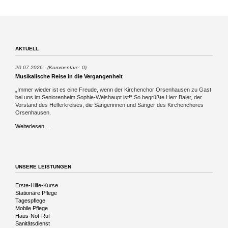
AKTUELL
20.07.2026
(Kommentare: 0)
Musikalische Reise in die Vergangenheit
„Immer wieder ist es eine Freude, wenn der Kirchenchor Orsenhausen zu Gast
bei uns im Seniorenheim Sophie-Weishaupt ist!“ So begrüßte Herr Baier, der
Vorstand des Helferkreises, die Sängerinnen und Sänger des Kirchenchores
Orsenhausen.
Musikalische
Weiterlesen …
Reise
in
die
Vergangenheit
UNSERE LEISTUNGEN
Navigation
Erste-Hilfe-Kurse
überspringen
Stationäre Pflege
Tagespflege
Mobile Pflege
Haus-Not-Ruf
Sanitätsdienst