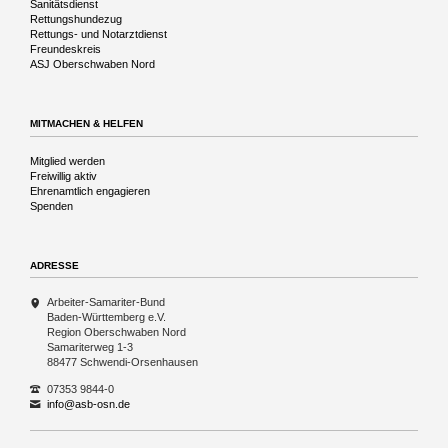
Sanitätsdienst
Rettungshundezug
Rettungs- und Notarztdienst
Freundeskreis
ASJ Oberschwaben Nord
MITMACHEN & HELFEN
Navigation
Mitglied werden
überspringen
Freiwillig aktiv
Ehrenamtlich engagieren
Spenden
ADRESSE
Arbeiter-Samariter-Bund
Baden-Württemberg e.V.
Region Oberschwaben Nord
Samariterweg 1-3
88477 Schwendi-Orsenhausen
07353 9844-0
info@asb-osn.de