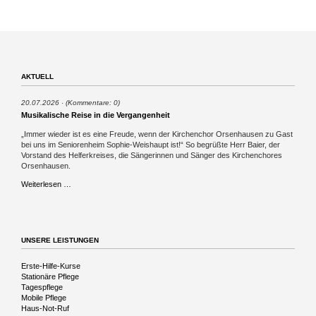
AKTUELL
20.07.2026
(Kommentare: 0)
Musikalische Reise in die Vergangenheit
„Immer wieder ist es eine Freude, wenn der Kirchenchor Orsenhausen zu Gast
bei uns im Seniorenheim Sophie-Weishaupt ist!“ So begrüßte Herr Baier, der
Vorstand des Helferkreises, die Sängerinnen und Sänger des Kirchenchores
Orsenhausen.
Musikalische
Weiterlesen …
Reise
in
die
Vergangenheit
UNSERE LEISTUNGEN
Navigation
Erste-Hilfe-Kurse
überspringen
Stationäre Pflege
Tagespflege
Mobile Pflege
Haus-Not-Ruf